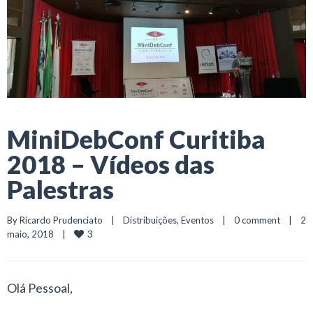
MiniDebConf Curitiba
2018 – Vídeos das
Palestras
By 
Ricardo Prudenciato
|
Distribuições
, 
Eventos
|
0 comment
|
2 
3
maio, 2018    
|
Olá Pessoal,