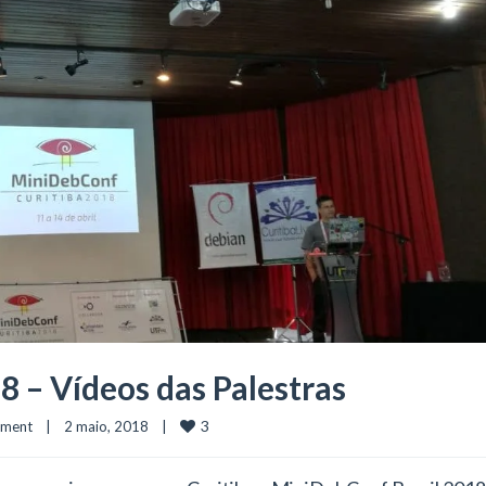
 – Vídeos das Palestras
3
mment
|
2 maio, 2018    
|