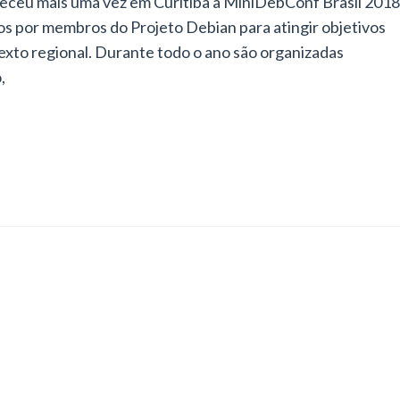
nteceu mais uma vez em Curitiba a MiniDebConf Brasil 2018
s por membros do Projeto Debian para atingir objetivos
to regional. Durante todo o ano são organizadas
,