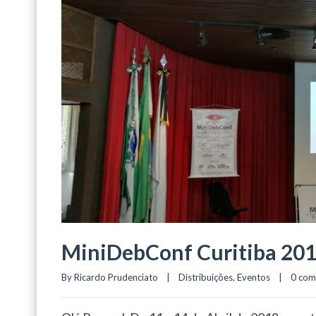
MiniDebConf Curitiba 2018
By 
Ricardo Prudenciato
|
Distribuições
, 
Eventos
|
0 co