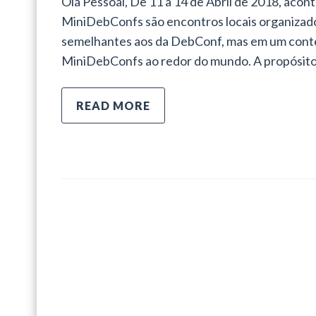
Olá Pessoal, De 11 a 14 de Abril de 2018, aco
MiniDebConfs são encontros locais organizado
semelhantes aos da DebConf, mas em um contex
MiniDebConfs ao redor do mundo. A propósito
READ MORE