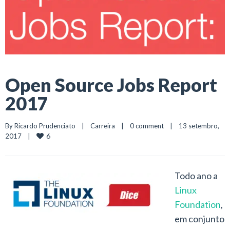
Open Source Jobs Report
2017
By 
Ricardo Prudenciato
|
Carreira
|
0 comment
|
13 setembro, 
6
2017    
|
Todo ano a
Linux
Foundation
,
em conjunto