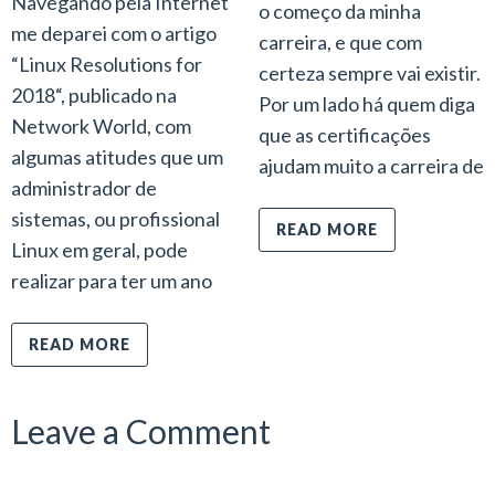
Navegando pela Internet
o começo da minha
me deparei com o artigo
carreira, e que com
“Linux Resolutions for
certeza sempre vai existir.
2018“, publicado na
Por um lado há quem diga
Network World, com
que as certificações
algumas atitudes que um
ajudam muito a carreira de
administrador de
sistemas, ou profissional
READ MORE
Linux em geral, pode
realizar para ter um ano
READ MORE
Leave a Comment