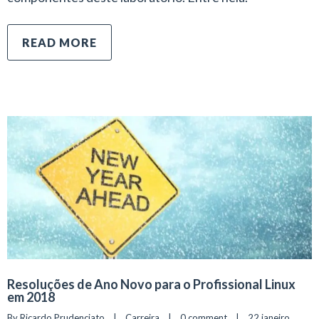
READ MORE
Resoluções de Ano Novo para o Profissional Linux
em 2018
By 
Ricardo Prudenciato
|
Carreira
|
0 comment
|
22 janeiro, 