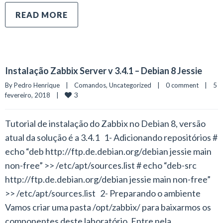
READ MORE
Instalação Zabbix Server v 3.4.1 – Debian 8 Jessie
By 
Pedro Henrique
|
Comandos
, 
Uncategorized
|
0 comment
|
5 
3
fevereiro, 2018    
|
Tutorial de instalação do Zabbix no Debian 8, versão
atual da solução é a 3.4.1 1- Adicionando repositórios #
echo “deb http://ftp.de.debian.org/debian jessie main
non-free” >> /etc/apt/sources.list # echo “deb-src
http://ftp.de.debian.org/debian jessie main non-free”
>> /etc/apt/sources.list 2- Preparando o ambiente
Vamos criar uma pasta /opt/zabbix/ para baixarmos os
componentes deste laboratório. Entre nela.