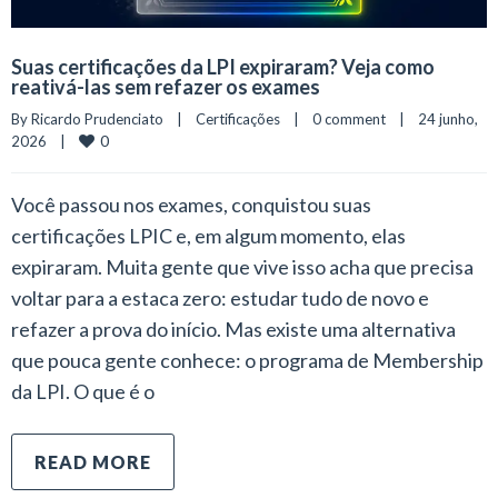
Suas certificações da LPI expiraram? Veja como
reativá-las sem refazer os exames
By 
Ricardo Prudenciato
|
Certificações
|
0 comment
|
24 junho, 
0
2026    
|
Você passou nos exames, conquistou suas
certificações LPIC e, em algum momento, elas
expiraram. Muita gente que vive isso acha que precisa
voltar para a estaca zero: estudar tudo de novo e
refazer a prova do início. Mas existe uma alternativa
que pouca gente conhece: o programa de Membership
da LPI. O que é o
READ MORE