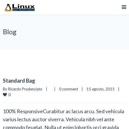
Blog
Standard Bag
By 
Ricardo Prudenciato
|
|
0 comment
|
15 agosto, 2015    
|
0
100% ResponsiveCurabitur ac lacus arcu. Sed vehicula
varius lectus auctor viverra. Vehicula nibh vel ante
commodo feugiat. Nulla ut enim lobortis orci gravida