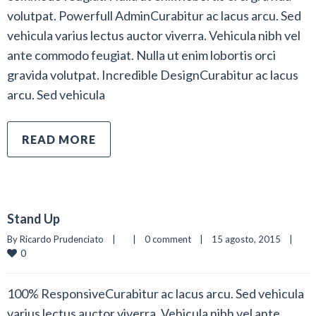
volutpat. Powerfull AdminCurabitur ac lacus arcu. Sed
vehicula varius lectus auctor viverra. Vehicula nibh vel
ante commodo feugiat. Nulla ut enim lobortis orci
gravida volutpat. Incredible DesignCurabitur ac lacus
arcu. Sed vehicula
READ MORE
Stand Up
By 
Ricardo Prudenciato
|
|
0 comment
|
15 agosto, 2015    
|
0
100% ResponsiveCurabitur ac lacus arcu. Sed vehicula
varius lectus auctor viverra. Vehicula nibh vel ante